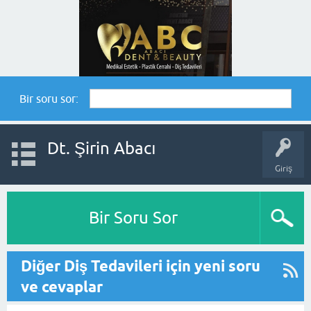
Bir soru sor:
Dt. Şirin Abacı
Giriş
Bir Soru Sor
Diğer Diş Tedavileri için yeni soru
ve cevaplar