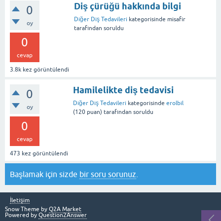
Diş çürüğü hakkında bilgi
0
Diğer Diş Tedavileri
kategorisinde
misafir
oy
tarafından
soruldu
0
cevap
3.8k
kez görüntülendi
Hamilelikte diş tedavisi
0
Diğer Diş Tedavileri
kategorisinde
erolbil
oy
(
120
puan)
tarafından
soruldu
0
cevap
473
kez görüntülendi
Başlamak için sizde
bir soru sorunuz
.
İletişim
Snow Theme by
Q2A Market
Powered by
Question2Answer