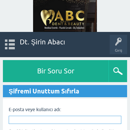
Dt. Şirin Abacı
Giriş
Bir Soru Sor
Şifremi Unuttum Sıfırla
E-posta veye kullanıcı adı: