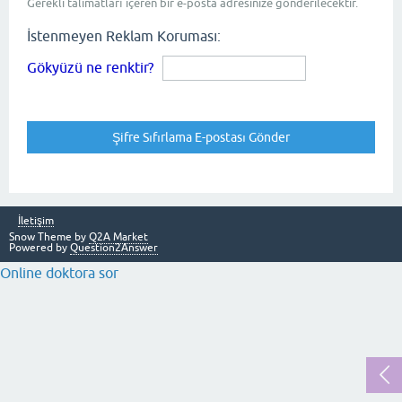
Gerekli talimatları içeren bir e-posta adresinize gönderilecektir.
İstenmeyen Reklam Koruması:
Gökyüzü ne renktir?
İletişim
Snow Theme by
Q2A Market
Powered by
Question2Answer
Online doktora sor