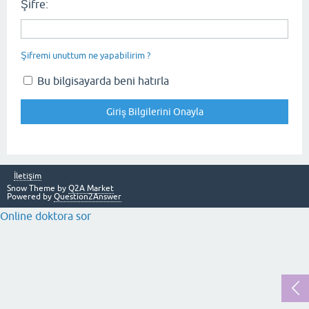
Şifre:
Şifremi unuttum ne yapabilirim ?
Bu bilgisayarda beni hatırla
İletişim
Snow Theme by
Q2A Market
Powered by
Question2Answer
Online doktora sor